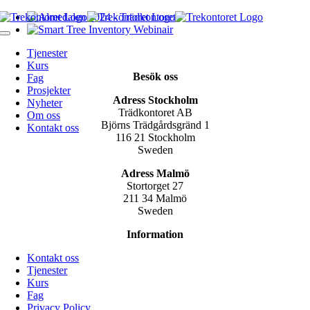
Skip
to
Toggle
content
Navigation
Tjenester
Kurs
Besök oss
Fag
Prosjekter
Adress Stockholm
Nyheter
Trädkontoret AB
Om oss
Björns Trädgårdsgränd 1
Kontakt oss
116 21 Stockholm
Sweden
Adress Malmö
Stortorget 27
211 34 Malmö
Sweden
Information
Kontakt oss
Tjenester
Kurs
Fag
Privacy Policy