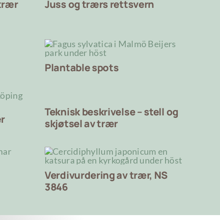
trær
Juss og trærs rettsvern
Plantable spots
Teknisk beskrivelse – stell og
ær
skjøtsel av trær
Verdivurdering av trær, NS
3846