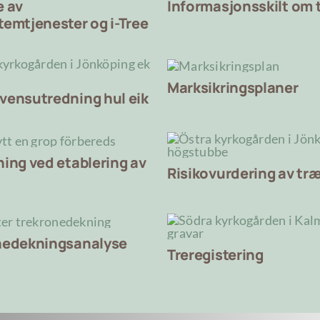
e av
Informasjonsskilt om 
emtjenester og i-Tree
Marksikringsplaner
vensutredning hul eik
ing ved etablering av
Risikovurdering av tr
nedekningsanalyse
Treregistering