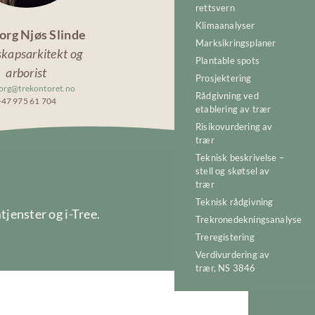
rettsvern
Klimaanalyser
org Njøs Slinde
Marksikringsplaner
kapsarkitekt og
Plantable spots
arborist
Prosjektering
org@trekontoret.no
Rådgivning ved
+47 975 61 704
etablering av trær
Risikovurdering av
trær
Teknisk beskrivelse –
stell og skøtsel av
trær
Teknisk rådgivning
jenster og i-Tree.
Trekronedekningsanalyse
Treregistering
Verdivurdering av
trær, NS 3846