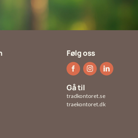
n
Følg oss
Gå til
tradkontoret.se
traekontoret.dk