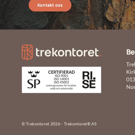
Kontakt oss
Be
Tre
Kir
013
No
© Trekontoret 2026 - Trekontoret® AS