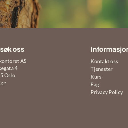
søk oss
Informasjo
kontoret AS
Kontakt oss
kegata 4
Tjenester
5 Oslo
Kurs
rge
Fag
Privacy Policy