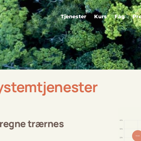
Tjenester
Kurs
Fag
Pr
ystemtjenester
beregne trærnes