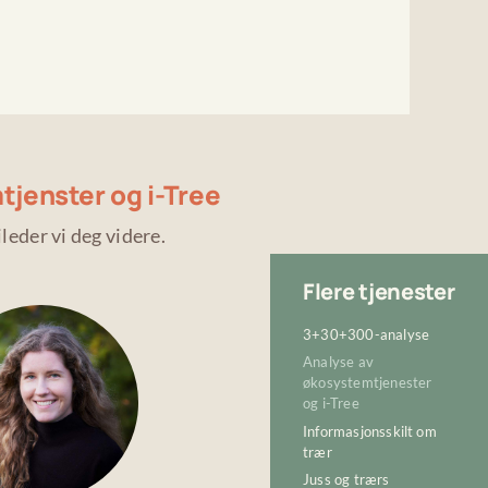
tjenster og i-Tree
leder vi deg videre.
Flere tjenester
3+30+300-analyse
Analyse av
økosystemtjenester
og i-Tree
Informasjonsskilt om
trær
Juss og trærs