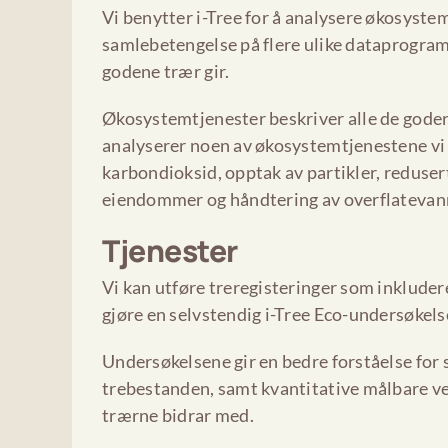
Vi benytter i-Tree for å analysere økosystem
samlebetengelse på flere ulike dataprogra
godene trær gir.
Økosystemtjenester beskriver alle de goder o
analyserer noen av økosystemtjenestene vi f
karbondioksid, opptak av partikler, reduse
eiendommer og håndtering av overflatevan
Tjenester
Vi kan utføre treregisteringer som inkluder
gjøre en selvstendig i-Tree Eco-undersøkels
Undersøkelsene gir en bedre forståelse for
trebestanden, samt kvantitative målbare v
trærne bidrar med.