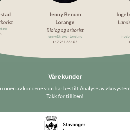
estad
Jenny Benum
Ingeb
rborist
Lorange
Lands
et.no
Biolog og arborist
6
jenny@trekontoret.no
ingeb
+47 951 884 05
Våre kunder
u noen av kundene som har bestilt Analyse av økosystemt
Takk for tilliten!