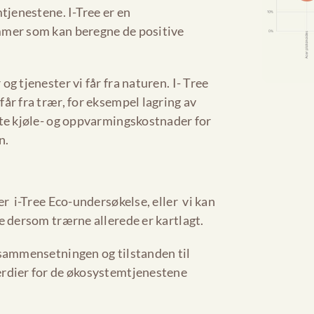
tjenestene. I-Tree er en
mmer som kan beregne de positive
g tjenester vi får fra naturen. I- Tree
år fra trær, for eksempel lagring av
rte kjøle- og oppvarmingskostnader for
n.
er i-Tree Eco-undersøkelse, eller vi kan
e dersom trærne allerede er kartlagt.
 sammensetningen og tilstanden til
erdier for de økosystemtjenestene