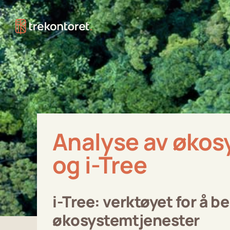
Skip
to
content
Analyse av økos
og i-Tree
i-Tree: verktøyet for å 
økosystemtjenester