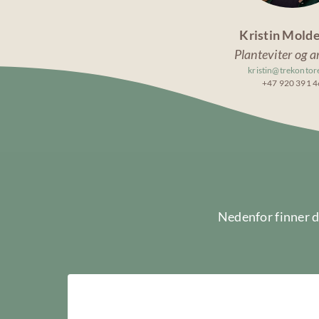
Kristin Mold
Planteviter og a
kristin@trekontor
+47 920 391 4
Nedenfor finner d