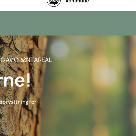
NG AV GRØNTAREAL
rne!
eforvaltning for
!