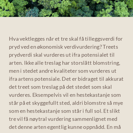
Hva vektlegges når et tre skal få tilleggsverdi for
pryd ved en økonomisk verdivurdering? Treets
prydverdi skal vurderes ut ifra potensialet til
arten. Ikke alle treslag har storslått blomstring,
men i stedet andre kvaliteter som vurderes ut
ifra artens potensiale. Det er bidraget til akkurat
det treet som treslag på det stedet som skal
vurderes. Eksempelvis vil en hestekastanje som
står på et skyggefullt sted, aldri blomstre så mye
som en hestekastanje som står i full sol. Et slikt
tre vil få nøytral vurdering sammenlignet med
det denne arten egentlig kunne oppnådd. En må