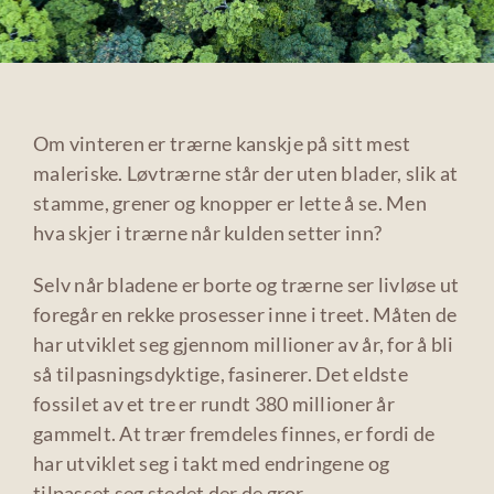
Om vinteren er trærne kanskje på sitt mest
maleriske. Løvtrærne står der uten blader, slik at
stamme, grener og knopper er lette å se. Men
hva skjer i trærne når kulden setter inn?
Selv når bladene er borte og trærne ser livløse ut
foregår en rekke prosesser inne i treet. Måten de
har utviklet seg gjennom millioner av år, for å bli
så tilpasningsdyktige, fasinerer. Det eldste
fossilet av et tre er rundt 380 millioner år
gammelt. At trær fremdeles finnes, er fordi de
har utviklet seg i takt med endringene og
tilpasset seg stedet der de gror.